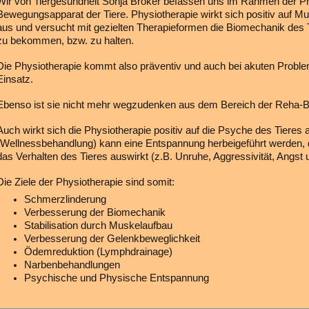
Wir von Tiergesundheit Sonja Bröker befassen uns im Rahmen der P
Bewegungsapparat der Tiere. Physiotherapie wirkt sich positiv auf 
aus und versucht mit gezielten Therapieformen die Biomechanik des T
zu bekommen, bzw. zu halten.
Die Physiotherapie kommt also präventiv und auch bei akuten Pro
Einsatz.
Ebenso ist sie nicht mehr wegzudenken aus dem Bereich der Reha-Be
Auch wirkt sich die Physiotherapie positiv auf die Psyche des Tieres 
(Wellnessbehandlung) kann eine Entspannung herbeigeführt werden, di
das Verhalten des Tieres auswirkt (z.B. Unruhe, Aggressivität, Angst 
Die Ziele der Physiotherapie sind somit:
Schmerzlinderung
Verbesserung der Biomechanik
Stabilisation durch Muskelaufbau
Verbesserung der Gelenkbeweglichkeit
Ödemreduktion (Lymphdrainage)
Narbenbehandlungen
Psychische und Physische Entspannung